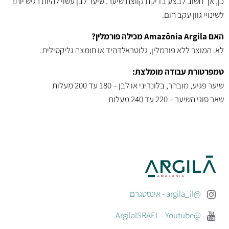
כן, אך חשוב לבצע בדיקת קווצת שיער. שיער לבן עשוי להיות רגיש יותר
לשינויי גוון עקב חום.
האם Amazônia Argila מכילה פורמלין?
לא. המוצר ללא פורמלין, גלוטראלדהיד או חומצה גליקסילית.
טמפרטורת עבודה מומלצת:
שיער פגיע, מובהר, בלונדיני או לבן – 180 עד 200 מעלות
שאר סוגי השיער – 220 עד 240 מעלות
@argila_il - אינסטגרם
@ArgilaISRAEL - Youtube