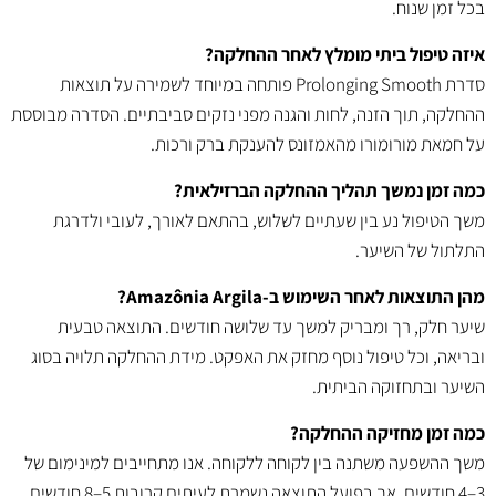
בכל זמן שנוח.
איזה טיפול ביתי מומלץ לאחר ההחלקה?
סדרת Prolonging Smooth פותחה במיוחד לשמירה על תוצאות
ההחלקה, תוך הזנה, לחות והגנה מפני נזקים סביבתיים. הסדרה מבוססת
על חמאת מורומורו מהאמזונס להענקת ברק ורכות.
כמה זמן נמשך תהליך ההחלקה הברזילאית?
משך הטיפול נע בין שעתיים לשלוש, בהתאם לאורך, לעובי ולדרגת
התלתול של השיער.
מהן התוצאות לאחר השימוש ב-Amazônia Argila?
שיער חלק, רך ומבריק למשך עד שלושה חודשים. התוצאה טבעית
ובריאה, וכל טיפול נוסף מחזק את האפקט. מידת ההחלקה תלויה בסוג
השיער ובתחזוקה הביתית.
כמה זמן מחזיקה ההחלקה?
משך ההשפעה משתנה בין לקוחה ללקוחה. אנו מתחייבים למינימום של
3–4 חודשים, אך בפועל התוצאה נשמרת לעיתים קרובות 5–8 חודשים